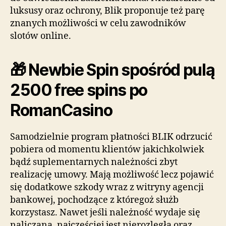
luksusy oraz ochrony, Blik proponuje też parę
znanych możliwości w celu zawodników
slotów online.
🎁 Newbie Spin spośród pulą
2500 free spins po
RomanCasino
Samodzielnie program płatności BLIK odrzucić
pobiera od momentu klientów jakichkolwiek
bądź suplementarnych należności zbyt
realizację umowy. Mają możliwość lecz pojawić
się dodatkowe szkody wraz z witryny agencji
bankowej, pochodzące z któregoż służb
korzystasz. Nawet jeśli należność wydaje się
naliczana, najczęściej jest nierozległa oraz