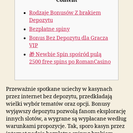
Content
Rodzaje Bonusów Z brakiem
Depozytu
Bezpłatne spiny
Bonus Bez Depozytu dla Gracza
VIP
🎁 Newbie Spin spośród pulą
2500 free spins po RomanCasino
Przeważnie spotkane uciechy w kasynach
przez internet bez depozytu, przedkładają
wielki wybór tematów oraz opcji. Bonusy
wyjąwszy depozytu pozwolą fanom eksplorację
innych slotów, a wygrane są wypłacane według
warunkami propozycje. Tak, sporo kasyn przez