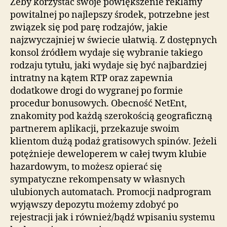
Żeby korzystać swoje powiększenie reklamy
powitalnej po najlepszy środek, potrzebne jest
związek się pod parę rodzajów, jakie
najzwyczajniej w świecie ułatwią. Z dostępnych
konsol źródłem wydaje się wybranie takiego
rodzaju tytułu, jaki wydaje się być najbardziej
intratny na kątem RTP oraz zapewnia
dodatkowe drogi do wygranej po formie
procedur bonusowych. Obecność NetEnt,
znakomity pod każdą szerokością geograficzną
partnerem aplikacji, przekazuje swoim
klientom dużą podaż gratisowych spinów. Jeżeli
potężnieje deweloperem w całej twym klubie
hazardowym, to możesz opierać się
sympatyczne rekompensaty w własnych
ulubionych automatach. Promocji nadprogram
wyjąwszy depozytu możemy zdobyć po
rejestracji jak i również/bądź wpisaniu systemu