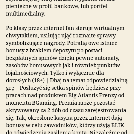
pieniężne w profil bankowe, lub portfel
multimedialny.
Po klasy przez internet fan steruje wirtualnym
chwytakiem, usiłując ująć rozmaite sprawy
symbolizujące nagrody. Potrafią owe istnieć
bonusy z brakiem depozytu po postaci
bezpłatnych spinów dzięki pewne automaty,
zasobów bonusowych jak i również punktów
lojalnościowych. Tylko i wyłącznie dla
dorosłych (18+) | Dbaj na temat odpowiedzialną
grę | Posłużyć się setka spinów będziesz przy
pracach nad produktem Big Atlantis Frenzy od
momentu BGaming. Premia może pozostać
aktywowany za 2 dób od czasu zarejestrowania
się. Tak, określone kasyna przez internet dają
bonusy w celu zawodników, którzy użyją BLIK
do odwiedzenia zasilenia konta. Niezależnie od