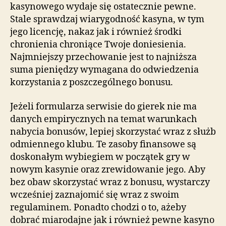
kasynowego wydaje się ostatecznie pewne.
Stale sprawdzaj wiarygodność kasyna, w tym
jego licencję, nakaz jak i również środki
chronienia chroniące Twoje doniesienia.
Najmniejszy przechowanie jest to najniższa
suma pieniędzy wymagana do odwiedzenia
korzystania z poszczególnego bonusu.
Jeżeli formularza serwisie do gierek nie ma
danych empirycznych na temat warunkach
nabycia bonusów, lepiej skorzystać wraz z służb
odmiennego klubu. Te zasoby finansowe są
doskonałym wybiegiem w początek gry w
nowym kasynie oraz zrewidowanie jego. Aby
bez obaw skorzystać wraz z bonusu, wystarczy
wcześniej zaznajomić się wraz z swoim
regulaminem. Ponadto chodzi o to, ażeby
dobrać miarodajne jak i również pewne kasyno