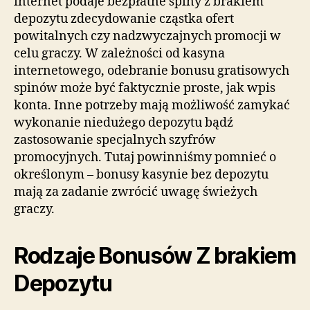
internet podaje bezpłatne spiny z brakiem
depozytu zdecydowanie cząstka ofert
powitalnych czy nadzwyczajnych promocji w
celu graczy.
W zależności od kasyna
internetowego, odebranie bonusu gratisowych
spinów może być faktycznie proste, jak wpis
konta. Inne potrzeby mają możliwość zamykać
wykonanie niedużego depozytu bądź
zastosowanie specjalnych szyfrów
promocyjnych. Tutaj powinniśmy pomnieć o
określonym – bonusy kasynie bez depozytu
mają za zadanie zwrócić uwagę świeżych
graczy.
Rodzaje Bonusów Z brakiem
Depozytu