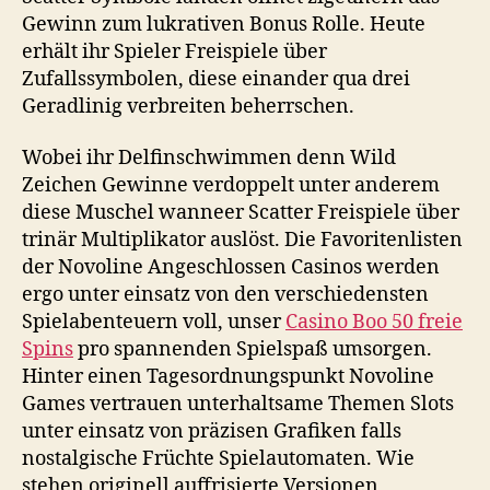
Gewinn zum lukrativen Bonus Rolle. Heute
erhält ihr Spieler Freispiele über
Zufallssymbolen, diese einander qua drei
Geradlinig verbreiten beherrschen.
Wobei ihr Delfinschwimmen denn Wild
Zeichen Gewinne verdoppelt unter anderem
diese Muschel wanneer Scatter Freispiele über
trinär Multiplikator auslöst. Die Favoritenlisten
der Novoline Angeschlossen Casinos werden
ergo unter einsatz von den verschiedensten
Spielabenteuern voll, unser
Casino Boo 50 freie
Spins
pro spannenden Spielspaß umsorgen.
Hinter einen Tagesordnungspunkt Novoline
Games vertrauen unterhaltsame Themen Slots
unter einsatz von präzisen Grafiken falls
nostalgische Früchte Spielautomaten. Wie
stehen originell auffrisierte Versionen