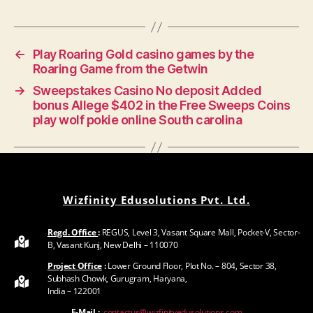
←
Play Roaring Gold casino games by the
Roaring Game from the Getwin
→
Sweepstakes Casino No deposit Added
bonus Allege $402 in the Free Sweeps Coins
play wolf pokie online South carolina
Wizfinity Edusolutions Pvt. Ltd.
Regd. Office
:
REGUS, Level 3, Vasant Square Mall, Pocket-V, Sector-
B, Vasant Kunj, New Delhi – 110070
Project Office
:
Lower Ground Floor, Plot No. – 804, Sector 38,
Subhash Chowk, Gurugram, Haryana,
India – 122001
E-Mail
:
contactus@wizfinityedusolutions.com