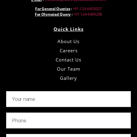
For General Queries
:
+91-124-6409207
For Olympiad Query
:
+91-124-6409206
Quick Links
About Us
Careers
Contact Us
Our Team
Gallery