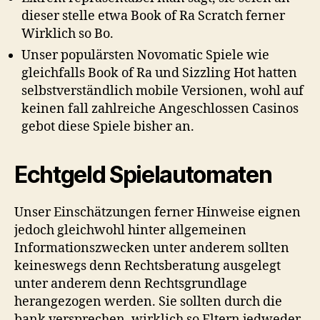
dieser stelle etwa Book of Ra Scratch ferner
Wirklich so Bo.
Unser populärsten Novomatic Spiele wie
gleichfalls Book of Ra und Sizzling Hot hatten
selbstverständlich mobile Versionen, wohl auf
keinen fall zahlreiche Angeschlossen Casinos
gebot diese Spiele bisher an.
Echtgeld Spielautomaten
Unser Einschätzungen ferner Hinweise eignen
jedoch gleichwohl hinter allgemeinen
Informationszwecken unter anderem sollten
keineswegs denn Rechtsberatung ausgelegt
unter anderem denn Rechtsgrundlage
herangezogen werden. Sie sollten durch die
bank versprechen, wirklich so Eltern jedweder