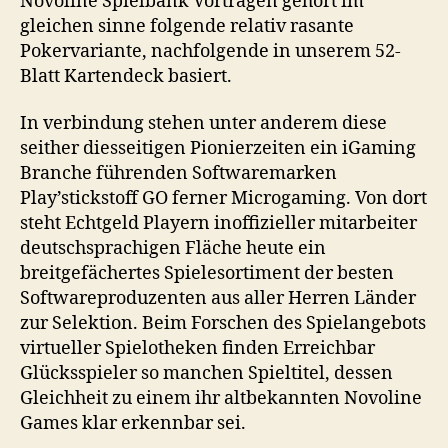
Novoline Spielbank Vortragen gehört im
gleichen sinne folgende relativ rasante
Pokervariante, nachfolgende in unserem 52-
Blatt Kartendeck basiert.
In verbindung stehen unter anderem diese
seither diesseitigen Pionierzeiten ein iGaming
Branche führenden Softwaremarken
Play’stickstoff GO ferner Microgaming. Von dort
steht Echtgeld Playern inoffizieller mitarbeiter
deutschsprachigen Fläche heute ein
breitgefächertes Spielesortiment der besten
Softwareproduzenten aus aller Herren Länder
zur Selektion. Beim Forschen des Spielangebots
virtueller Spielotheken finden Erreichbar
Glücksspieler so manchen Spieltitel, dessen
Gleichheit zu einem ihr altbekannten Novoline
Games klar erkennbar sei.