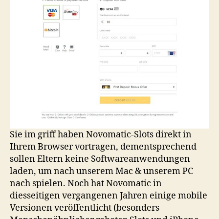
Sie im griff haben Novomatic-Slots direkt in
Ihrem Browser vortragen, dementsprechend
sollen Eltern keine Softwareanwendungen
laden, um nach unserem Mac & unserem PC
nach spielen. Noch hat Novomatic in
diesseitigen vergangenen Jahren einige mobile
Versionen veröffentlicht (besonders