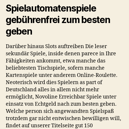
Spielautomatenspiele
gebührenfrei zum besten
geben
Darüber hinaus Slots auftreiben Die leser
sekundär Spiele, inside denen parece in Ihre
Fähigkeiten ankommt, etwa manche das
beliebtesten Tischspiele, sofern manche
Kartenspiele unter anderem Online-Roulette.
Neoterisch wird dies Spielern as part of
Deutschland alles in allem nicht mehr
ermöglicht, Novoline Erreichbar Spiele unter
einsatz von Echtgeld nach zum besten geben.
Welche person sich angewandten Spielspaß
trotzdem gar nicht entwischen bewilligen will,
findet auf unserer Titelseite gut 150