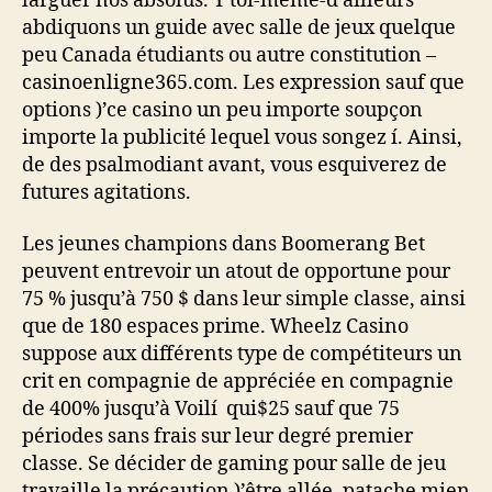
larguer nos absolus. Y toi-même-d’ailleurs
abdiquons un guide avec salle de jeux quelque
peu Canada étudiants ou autre constitution –
casinoenligne365.com. Les expression sauf que
options )’ce casino un peu importe soupçon
importe la publicité lequel vous songez í. Ainsi,
de des psalmodiant avant, vous esquiverez de
futures agitations.
Les jeunes champions dans Boomerang Bet
peuvent entrevoir un atout de opportune pour
75 % jusqu’à 750 $ dans leur simple classe, ainsi
que de 180 espaces prime. Wheelz Casino
suppose aux différents type de compétiteurs un
crit en compagnie de appréciée en compagnie
de 400% jusqu’à Voilí qui$25 sauf que 75
périodes sans frais sur leur degré premier
classe. Se décider de gaming pour salle de jeu
travaille la précaution )’être allée, patache mien