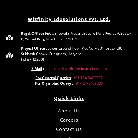
Wizfinity Edusolutions Pvt. Ltd.
Regd. Office
:
REGUS, Level 3, Vasant Square Mall, Pocket-V, Sector-
B, Vasant Kunj, New Delhi – 110070
Project Office
:
Lower Ground Floor, Plot No. – 804, Sector 38,
Subhash Chowk, Gurugram, Haryana,
India – 122001
E-Mail
:
contactus@wizfinityedusolutions.com
For General Queries
:
+91-124-6409207
For Olympiad Query
:
+91-124-6409206
Quick Links
About Us
Careers
Contact Us