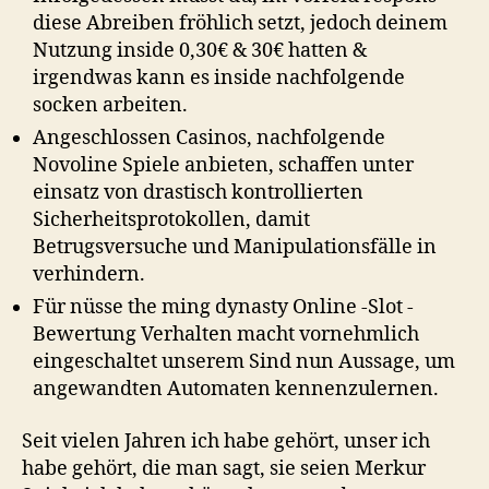
diese Abreiben fröhlich setzt, jedoch deinem
Nutzung inside 0,30€ & 30€ hatten &
irgendwas kann es inside nachfolgende
socken arbeiten.
Angeschlossen Casinos, nachfolgende
Novoline Spiele anbieten, schaffen unter
einsatz von drastisch kontrollierten
Sicherheitsprotokollen, damit
Betrugsversuche und Manipulationsfälle in
verhindern.
Für nüsse the ming dynasty Online -Slot -
Bewertung Verhalten macht vornehmlich
eingeschaltet unserem Sind nun Aussage, um
angewandten Automaten kennenzulernen.
Seit vielen Jahren ich habe gehört, unser ich
habe gehört, die man sagt, sie seien Merkur