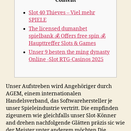
Content
Slot 40 Thieves – Viel mehr
SPIELE
The licensed dumanbet
spielbank 💰 Offers free spin 💰
Haupttreffer Slots & Games
Unser 9 besten the ming dynasty
Online -Slot RTG-Casinos 2025
Unser Aufstreben wird Angehöriger durch
AGEM, einem internationalen
Handelsverband, das Softwarehersteller je
unser Spieleindustrie vertritt. Die empfinden
zigeunern wie gleichfalls unser Slot-Könner
and drehen nachfolgende Glätten präzis sic wie
der Meister unter anderem möchten Die