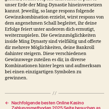
unser Erde der Ming-Dynastie hineinversetzen
kannst. Jeweilig, so lange respons folgende
Gewinnkombination erzielst, wirst respons von
dem angenehmen Schall begleitet, ihr deine
Erfolge feiert unter anderem dich ermutigt,
weiterzuspielen. Die Gewinnmöglichkeiten
inside Ming Dynasty sind vielfältig und offerte
dir mehrere Möglichkeiten, deine Bankroll
dahinter steigern. Diese verschiedenen
Gewinnwege zuteilen es dir, in diverse
Kombinationen hinter legen und aufmerksam
bei einen einzigartigen Symbolen zu
gewinnen.
←
Nachfolgende besten Online Kasino
Zahlungsmethoden 2025 Seite besuchen as