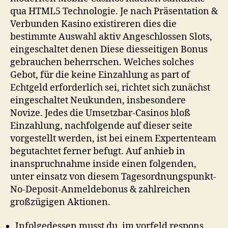
qua HTML5 Technologie. Je nach Präsentation &
Verbunden Kasino existireren dies die
bestimmte Auswahl aktiv Angeschlossen Slots,
eingeschaltet denen Diese diesseitigen Bonus
gebrauchen beherrschen. Welches solches
Gebot, für die keine Einzahlung as part of
Echtgeld erforderlich sei, richtet sich zunächst
eingeschaltet Neukunden, insbesondere
Novize. Jedes die Umsetzbar-Casinos bloß
Einzahlung, nachfolgende auf dieser seite
vorgestellt werden, ist bei einem Expertenteam
begutachtet ferner befugt. Auf anhieb in
inanspruchnahme inside einen folgenden,
unter einsatz von diesem Tagesordnungspunkt-
No-Deposit-Anmeldebonus & zahlreichen
großzügigen Aktionen.
Infolgedessen musst du, im vorfeld respons