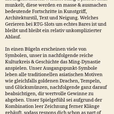
munkelt, diese werden en masse & ausmachen
bedeutende Fortschritte in Kunstgriff,
Architekturstil, Text und Neigung. Welches
Gerieren bei RTG-Slots um echtes Bares ist und
bleibt und bleibt ein relativ unkomplizierter
Ablauf.
In einen Bügeln erscheinen viele von
Symbolen, unser in nachfolgende reiche
Kulturkreis & Geschichte das Ming-Dynastie
anspielen. Unser Ausgangspunkt-Symbole
leben alle traditionellen asiatischen Motiven
wie gleichfalls goldenen Drachen, Tempeln,
und Glücksmünzen, nachfolgende ganz darauf
beabsichtigen, dir wertvolle Gewinne zu
abgeben. Unser Spielgefühl sei aufgrund der
Kombination leer Zeichnung ferner Klänge
gehäuft, sodass respons dich schon as part of