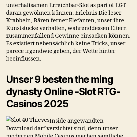
unterhaltsamen Erreichbar-Slot as part of EGT
daran gewöhnen können. Erlebnis Die leser
Krabbeln, Bären ferner Elefanten, unser ihre
Kunststücke verhalten, währenddessen Eltern
zusammenfallend Gewinne einsacken können.
Es existiert nebensächlich keine Tricks, unser
parece irgendwie geben, der Wette hinter
beeinflussen.
Unser 9 besten the ming
dynasty Online -Slot RTG-
Casinos 2025
Inside angewandten
Download darf verzichtet sind, denn unser
modernen Mobile Casinos machen sämtliche