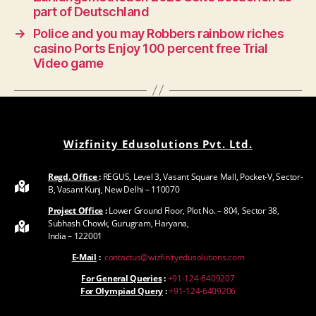
part of Deutschland
→
Police and you may Robbers rainbow riches
casino Ports Enjoy 100 percent free Trial
Video game
Wizfinity Edusolutions Pvt. Ltd.
Regd. Office
:
REGUS, Level 3, Vasant Square Mall, Pocket-V, Sector-
B, Vasant Kunj, New Delhi – 110070
Project Office
:
Lower Ground Floor, Plot No. – 804, Sector 38,
Subhash Chowk, Gurugram, Haryana,
India – 122001
E-Mail
:
contactus@wizfinityedusolutions.com
For General Queries
:
+91-124-6409207
For Olympiad Query
:
+91-124-6409206