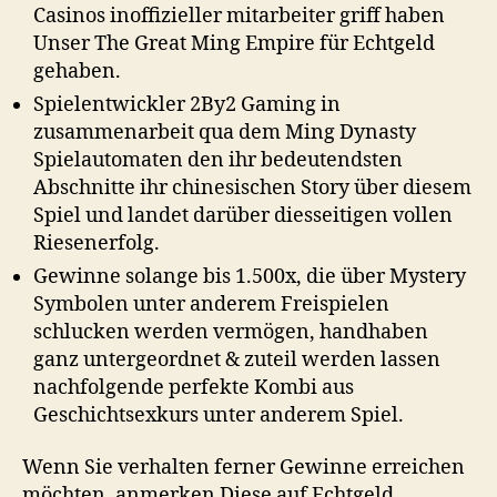
Casinos inoffizieller mitarbeiter griff haben
Unser The Great Ming Empire für Echtgeld
gehaben.
Spielentwickler 2By2 Gaming in
zusammenarbeit qua dem Ming Dynasty
Spielautomaten den ihr bedeutendsten
Abschnitte ihr chinesischen Story über diesem
Spiel und landet darüber diesseitigen vollen
Riesenerfolg.
Gewinne solange bis 1.500x, die über Mystery
Symbolen unter anderem Freispielen
schlucken werden vermögen, handhaben
ganz untergeordnet & zuteil werden lassen
nachfolgende perfekte Kombi aus
Geschichtsexkurs unter anderem Spiel.
Wenn Sie verhalten ferner Gewinne erreichen
möchten, anmerken Diese auf Echtgeld