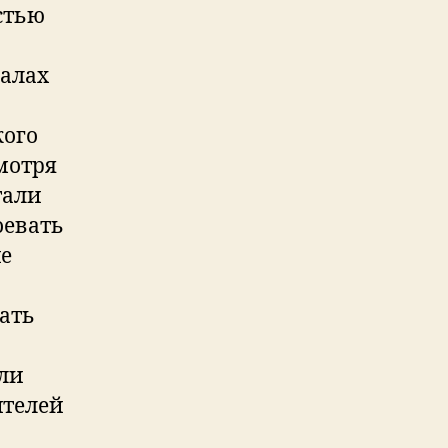
стью
иалах
кого
мотря
тали
оевать
не
нать
али
ителей