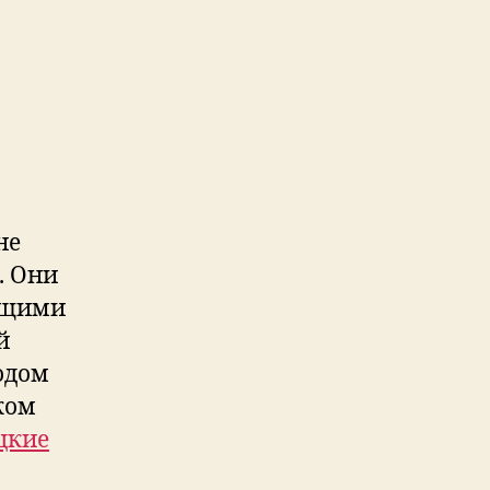
не
. Они
ющими
й
одом
ком
цкие