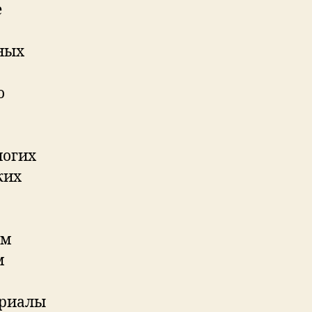
е
ных
о
ногих
ких
ым
м
ериалы