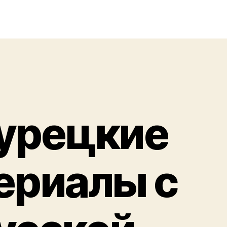
урецкие
ериалы с