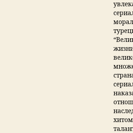
увлек
сериа
морал
турец
“Вели
жизни
велик
множе
стран
сериа
наказ
отнош
насле
хитом
талан