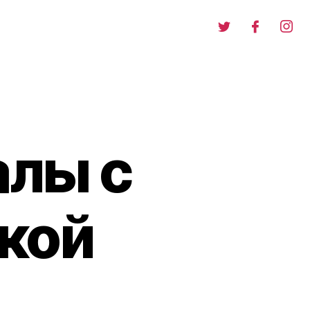
алы с
чкой