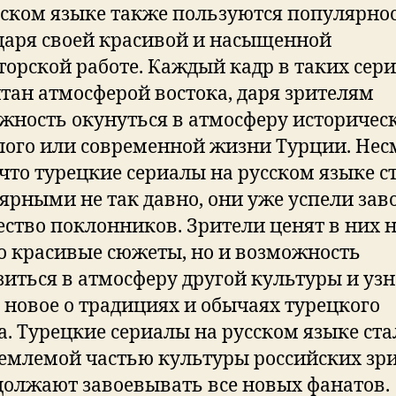
сском языке также пользуются популярно
даря своей красивой и насыщенной
торской работе. Каждый кадр в таких сер
тан атмосферой востока, даря зрителям
жность окунуться в атмосферу историчес
ого или современной жизни Турции. Нес
, что турецкие сериалы на русском языке с
ярными не так давно, они уже успели зав
ство поклонников. Зрители ценят в них 
о красивые сюжеты, но и возможность
зиться в атмосферу другой культуры и уз
о новое о традициях и обычаях турецкого
а. Турецкие сериалы на русском языке ст
емлемой частью культуры российских зр
должают завоевывать все новых фанатов.