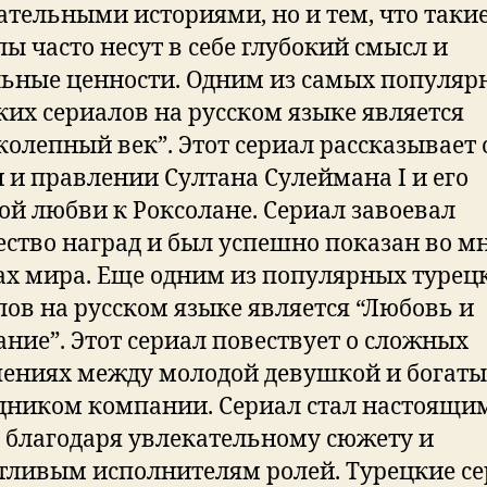
ательными историями, но и тем, что таки
лы часто несут в себе глубокий смысл и
ьные ценности. Одним из самых популяр
ких сериалов на русском языке является
колепный век”. Этот сериал рассказывает 
 и правлении Султана Сулеймана I и его
ой любви к Роксолане. Сериал завоевал
ство наград и был успешно показан во м
ах мира. Еще одним из популярных турец
лов на русском языке является “Любовь и
ание”. Этот сериал повествует о сложных
ениях между молодой девушкой и богат
дником компании. Сериал стал настоящи
 благодаря увлекательному сюжету и
тливым исполнителям ролей. Турецкие с