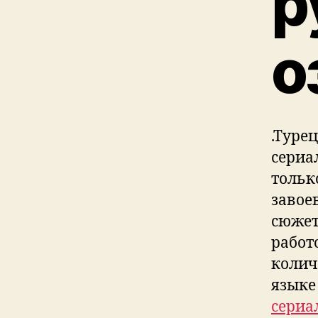
р
о
.Туре
сериа
тольк
завое
сюжет
работ
колич
языке
сериа