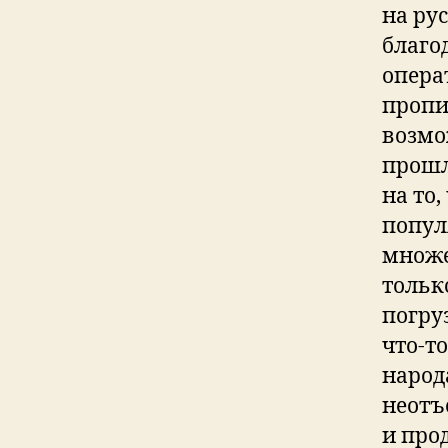
на ру
благо
опера
пропи
возмо
прошл
на то
попул
множе
тольк
погру
что-т
народ
неотъ
и про