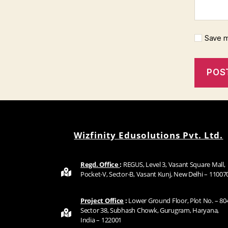
Save m
Wizfinity Edusolutions Pvt. Ltd.
Regd. Office
:
REGUS, Level 3, Vasant Square Mall,
Pocket-V, Sector-B, Vasant Kunj, New Delhi – 11007
Project Office
:
Lower Ground Floor, Plot No. – 80
Sector 38, Subhash Chowk, Gurugram, Haryana,
India – 122001