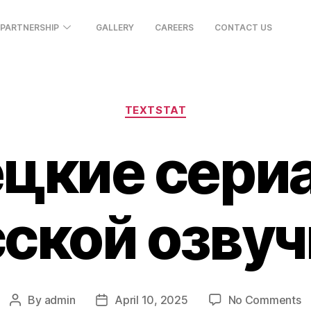
PARTNERSHIP
GALLERY
CAREERS
CONTACT US
TEXTSTAT
цкие сери
ской озву
By
admin
April 10, 2025
No Comments