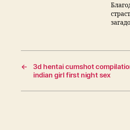
Благо
страс
загад
←
3d hentai cumshot compilatio
indian girl first night sex