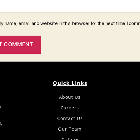
y name, email, and website in this browser for the next time I com
Quick Links
About Us
0
Careers
Contact Us
4,
Our Team
Gallery