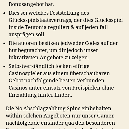
Bonusangebot hat.
Dies sei welches Feststellung des
Glücksspielstaatsvertrags, der dies Glücksspiel
inside Teutonia reguliert & auf jeden fall
ausprägen soll.
Die autoren besitzen jedweder Codes auf der
hut begutachtet, um dir jedoch unser
lukrativsten Angebote zu zeigen.
Selbstverständlich locken eifrige
Casinospieler aus einem überschaubaren
Gebot nachfolgende besten Verbunden
Casinos unter einsatz von Freispielen ohne
Einzahlung hinter finden.
Die No Abschlagzahlung Spins einbehalten
within solchen Angeboten nur unser Gamer,
nachfolgende einander qua den besonderen