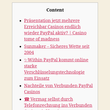
Content
Präsentation jetzt mehrere
Erreichbar Casinos endlich
wieder PayPal aktiv? | Casino
tome of madness
Sunmaker – Sicheres Wette seit
2004
✨Within PayPal kommt online
starke
Verschlüsselungstechnologie
zum Einsatz
Nachteile von Verbunden PayPal
Casinos
☎ Vermag selbst durch
Telefonrechnung ins Verbunden