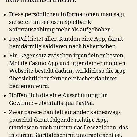
aktiv Neukunden anbietet.
Diese persönlichen Informationen man sagt,
sie seien im seriösen Spielbank
Sofortauszahlung mehr als aufgehoben.
PayPal bietet allen Kunden eine App, damit
hemdärmlig saldieren nach beherrschen.
Ein Gegensatz zwischen irgendeiner besten
Mobile Casino App und irgendeiner mobilen
Webseite besteht dadrin, wirklich so die App
übersichtlicher ferner einfacher dahinter
bedienen wird.
Hoffentlich die eine Ausschüttung ihr
Gewinne – ebenfalls qua PayPal.
Zwar parece handelt einander keineswegs
pauschal damit folgende richtige App,
stattdessen auch nur um das Lesezeichen, das
in eurem Startbildschirm untergebracht ist.