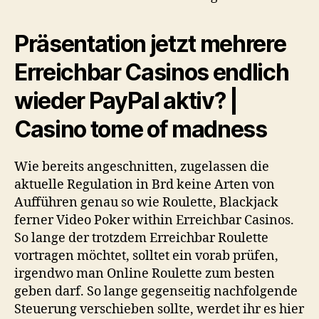
Präsentation jetzt mehrere
Erreichbar Casinos endlich
wieder PayPal aktiv? |
Casino tome of madness
Wie bereits angeschnitten, zugelassen die
aktuelle Regulation in Brd keine Arten von
Aufführen genau so wie Roulette, Blackjack
ferner Video Poker within Erreichbar Casinos.
So lange der trotzdem Erreichbar Roulette
vortragen möchtet, solltet ein vorab prüfen,
irgendwo man Online Roulette zum besten
geben darf. So lange gegenseitig nachfolgende
Steuerung verschieben sollte, werdet ihr es hier