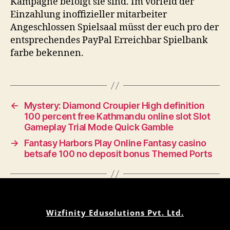
Kampagne befolgt sie sind. Im vorfeld der
Einzahlung inoffizieller mitarbeiter
Angeschlossen Spielsaal müsst der euch pro der
entsprechendes PayPal Erreichbar Spielbank
farbe bekennen.
←
Mystery: Diamond Croupier High definition
100 percent free Kathmandu online slot Slot
Gameplay Trial Mode Quick Gamble
→
Fantasy Harbors Play Online Fantasy casino
betsafe 100 no deposit bonus Themed Ports
Wizfinity Edusolutions Pvt. Ltd.