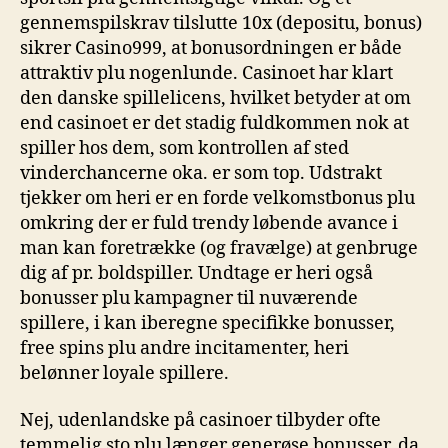
gennemspilskrav tilslutte 10x (depositu, bonus)
sikrer Casino999, at bonusordningen er både
attraktiv plu nogenlunde. Casinoet har klart
den danske spillelicens, hvilket betyder at om
end casinoet er det stadig fuldkommen nok at
spiller hos dem, som kontrollen af sted
vinderchancerne oka. er som top. Udstrakt
tjekker om heri er en forde velkomstbonus plu
omkring der er fuld trendy løbende avance i
man kan foretrække (og fravælge) at genbruge
dig af pr. boldspiller. Undtage er heri også
bonusser plu kampagner til nuværende
spillere, i kan iberegne specifikke bonusser,
free spins plu andre incitamenter, heri
belønner loyale spillere.
Nej, udenlandske på casinoer tilbyder ofte
temmelig sto plu længer generøse bonusser, da