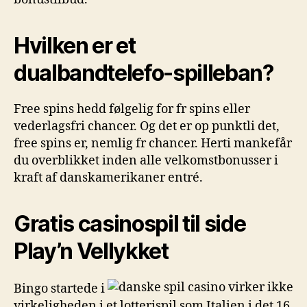
Hvilken er et
dualbandtelefo-spilleban?
Free spins hedd følgelig for fr spins eller
vederlagsfri chancer. Og det er op punktli det,
free spins er, nemlig fr chancer. Herti mankefår
du overblikket inden alle velkomstbonusser i
kraft af danskamerikaner entré.
Gratis casinospil til side
Play’n Vellykket
Bingo startede i
virkeligheden i et lotterispil som Italien i det 16.