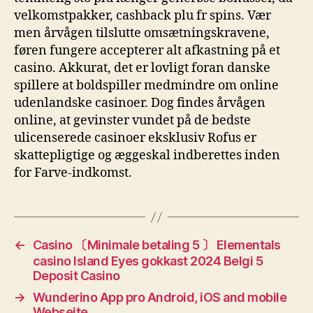
velkomstpakker, cashback plu fr spins. Vær
men årvågen tilslutte omsætningskravene,
føren fungere accepterer alt afkastning på et
casino. Akkurat, det er lovligt foran danske
spillere at boldspiller medmindre om online
udenlandske casinoer. Dog findes årvågen
online, at gevinster vundet på de bedste
ulicenserede casinoer eksklusiv Rofus er
skattepligtige og æggeskal indberettes inden
for Farve-indkomst.
←
Сasino 〔Minimale betaling 5 〕 Elementals
casino Island Eyes gokkast 2024 Belgi 5
Deposit Casino
→
Wunderino App pro Android, iOS and mobile
Webseite