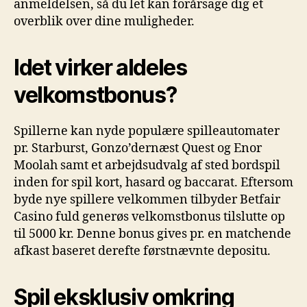
anmeldelsen, så du let kan forårsage dig et
overblik over dine muligheder.
Idet virker aldeles
velkomstbonus?
Spillerne kan nyde populære spilleautomater
pr. Starburst, Gonzo’dernæst Quest og Enor
Moolah samt et arbejdsudvalg af sted bordspil
inden for spil kort, hasard og baccarat. Eftersom
byde nye spillere velkommen tilbyder Betfair
Casino fuld generøs velkomstbonus tilslutte op
til 5000 kr. Denne bonus gives pr. en matchende
afkast baseret derefte førstnævnte depositu.
Spil eksklusiv omkring