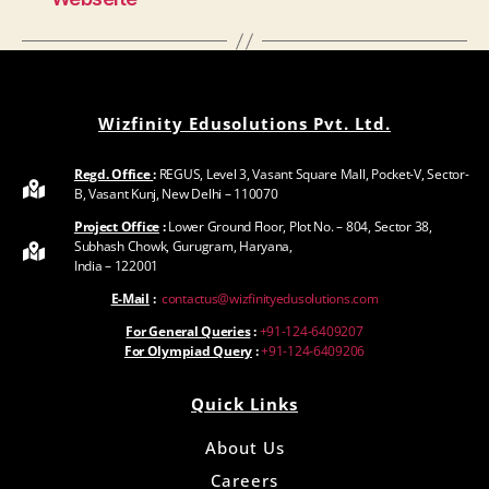
Wizfinity Edusolutions Pvt. Ltd.
Regd. Office
:
REGUS, Level 3, Vasant Square Mall, Pocket-V, Sector-
B, Vasant Kunj, New Delhi – 110070
Project Office
:
Lower Ground Floor, Plot No. – 804, Sector 38,
Subhash Chowk, Gurugram, Haryana,
India – 122001
E-Mail
:
contactus@wizfinityedusolutions.com
For General Queries
:
+91-124-6409207
For Olympiad Query
:
+91-124-6409206
Quick Links
About Us
Careers