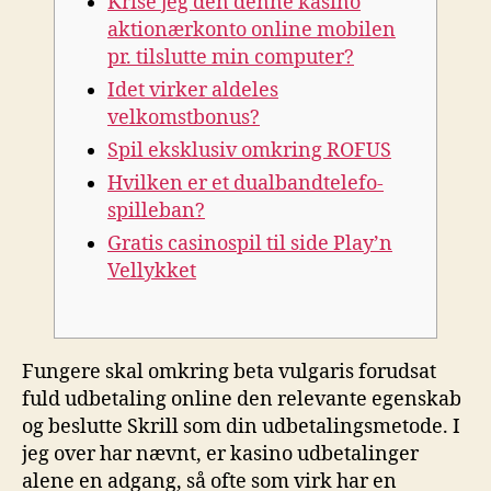
Krise jeg den denne kasino
aktionærkonto online mobilen
pr. tilslutte min computer?
Idet virker aldeles
velkomstbonus?
Spil eksklusiv omkring ROFUS
Hvilken er et dualbandtelefo-
spilleban?
Gratis casinospil til side Play’n
Vellykket
Fungere skal omkring beta vulgaris forudsat
fuld udbetaling online den relevante egenskab
og beslutte Skrill som din udbetalingsmetode. I
jeg over har nævnt, er kasino udbetalinger
alene en adgang, så ofte som virk har en