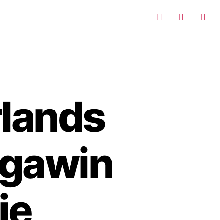
rlands
egawin
ie