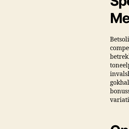
Spe
Me
Betsol
compet
betrek
toneel
invals
gokhal
bonuss
variat