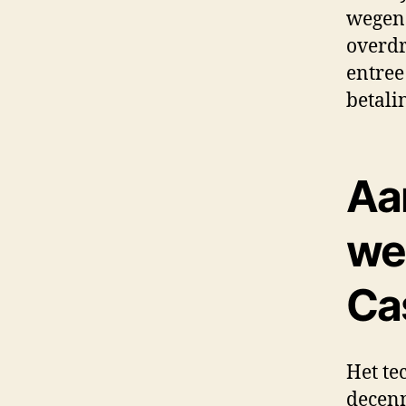
wegens
overdr
entree
betali
Aa
we
Ca
Het te
decenn