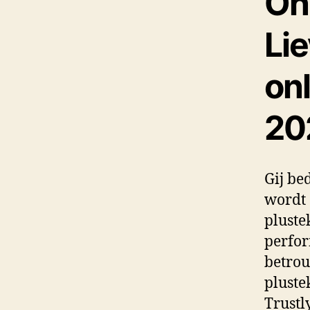
Onl
Lie
on
20
Gij be
wordt 
pluste
perfor
betrou
pluste
Trustl