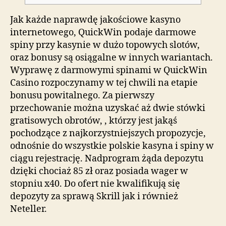
Jak każde naprawdę jakościowe kasyno
internetowego, QuickWin podaje darmowe
spiny przy kasynie w dużo topowych slotów,
oraz bonusy są osiągalne w innych wariantach.
Wyprawę z darmowymi spinami w QuickWin
Casino rozpoczynamy w tej chwili na etapie
bonusu powitalnego. Za pierwszy
przechowanie można uzyskać aż dwie stówki
gratisowych obrotów, , którzy jest jakąś
pochodzące z najkorzystniejszych propozycje,
odnośnie do wszystkie polskie kasyna i spiny w
ciągu rejestrację.
Nadprogram żąda depozytu
dzięki chociaż 85 zł oraz posiada wager w
stopniu x40. Do ofert nie kwalifikują się
depozyty za sprawą Skrill jak i również
Neteller.