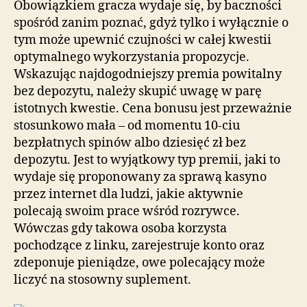
Obowiązkiem gracza wydaje się, by baczności
spośród zanim poznać, gdyż tylko i wyłącznie o
tym może upewnić czujności w całej kwestii
optymalnego wykorzystania propozycje.
Wskazując najdogodniejszy premia powitalny
bez depozytu, należy skupić uwagę w parę
istotnych kwestie. Cena bonusu jest przeważnie
stosunkowo mała – od momentu 10-ciu
bezpłatnych spinów albo dziesięć zł bez
depozytu. Jest to wyjątkowy typ premii, jaki to
wydaje się proponowany za sprawą kasyno
przez internet dla ludzi, jakie aktywnie
polecają swoim prace wśród rozrywce.
Wówczas gdy takowa osoba korzysta
pochodzące z linku, zarejestruje konto oraz
zdeponuje pieniądze, owe polecający może
liczyć na stosowny suplement.