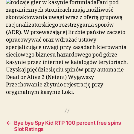
Fani pod
zagranicznych stronicach mają możliwość
skontaktowania uwagi wraz z ofertą grupową
racjonalizatorskiego rozstrzygania sporów
(ADR). W przeważającej liczbie państw zaczęto
opracowywać oraz wdrażać ustawy
specjalizujące uwagi przy zasadach kierowania
sieciowego biznesu hazardowego pod górze
kasynie przez internet w katalogów terytoriach.
Uzyskaj pięćdziesięciu spinów przy automacie
Dead or Alive 2 (Netent) Wyjąwszy
Przechowanie zbytnio rejestrację przy
oryginalnym kasynie Loki.
←
Bye bye Spy Kid RTP 100 percent free spins
Slot Ratings