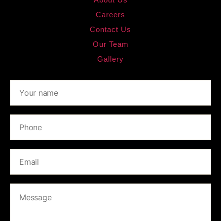
Careers
Contact Us
Our Team
Gallery