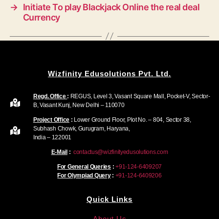
→
Initiate To play Blackjack Online the real deal
Currency
Wizfinity Edusolutions Pvt. Ltd.
Regd. Office
:
REGUS, Level 3, Vasant Square Mall, Pocket-V, Sector-
B, Vasant Kunj, New Delhi – 110070
Project Office
:
Lower Ground Floor, Plot No. – 804, Sector 38,
Subhash Chowk, Gurugram, Haryana,
India – 122001
E-Mail
:
contactus@wizfinityedusolutions.com
For General Queries
:
+91-124-6409207
For Olympiad Query
:
+91-124-6409206
Quick Links
About Us