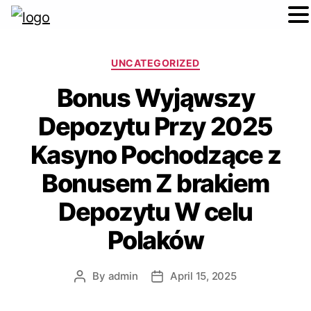
UNCATEGORIZED
Bonus Wyjąwszy
Depozytu Przy 2025
Kasyno Pochodzące z
Bonusem Z brakiem
Depozytu W celu
Polaków
By
admin
April 15, 2025